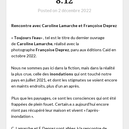
8.12
Posted on
2 décembre 2022
Rencontre avec Caroline Lamarche et Françoise Deprez
«
Toujours l’eau
« , tel est le titre du dernier ouvrage
de
Caroline Lamarche
, réalisé avec la
photographe
Françoise Deprez
, paru aux éditions Caïd en
octobre 2022.
Nous ne sommes pas ici dans la fiction, mais dans la réalité
la plus crue, celle des
inondations
qui ont touché notre
pays en juillet 2021, et dont les stigmates se voient encore
en maints endroits, plus d’un an après.
Plus que les paysages, ce sont les consciences qui ont été
frappées de plein fouet. Certain.e.s aujourd’hui encore
n’ont pas récupéré leur maison et vivent « l’après-
inondation ».
C. Lamarche et F. Deprez sont allées à la rencontre de