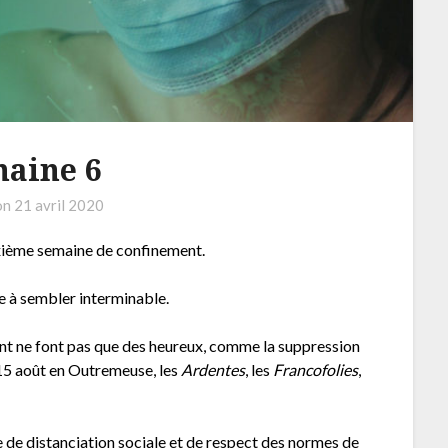
aine 6
on
21 avril 2020
xième semaine de confinement.
e à sembler interminable.
ent ne font pas que des heureux, comme la suppression
e 15 août en Outremeuse, les
Ardentes
, les
Francofolies
,
e de distanciation sociale et de respect des normes de