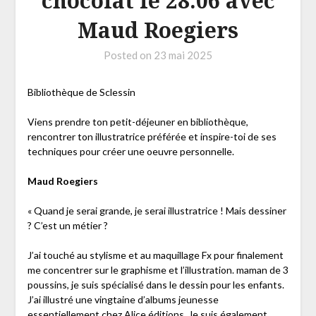
chocolat le 28.06 avec
Maud Roegiers
Posted on
23 mai 2025
Bibliothèque de Sclessin
Viens prendre ton petit-déjeuner en bibliothèque,
rencontrer ton illustratrice préférée et inspire-toi de ses
techniques pour créer une oeuvre personnelle.
Maud Roegiers
« Quand je serai grande, je serai illustratrice ! Mais dessiner
? C’est un métier ?
​J’ai touché au stylisme et au maquillage Fx pour finalement
me concentrer sur le graphisme et l’illustration. maman de 3
poussins, je suis spécialisé dans le dessin pour les enfants.
J’ai illustré une vingtaine d’albums jeunesse
essentiellement chez Alice éditions. Je suis également