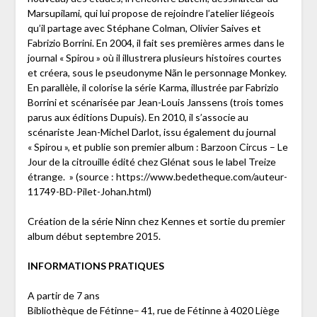
Marsupilami, qui lui propose de rejoindre l’atelier liégeois
qu’il partage avec Stéphane Colman, Olivier Saives et
Fabrizio Borrini. En 2004, il fait ses premières armes dans le
journal « Spirou » où il illustrera plusieurs histoires courtes
et créera, sous le pseudonyme Nãn le personnage Monkey.
En parallèle, il colorise la série Karma, illustrée par Fabrizio
Borrini et scénarisée par Jean-Louis Janssens (trois tomes
parus aux éditions Dupuis). En 2010, il s’associe au
scénariste Jean-Michel Darlot, issu également du journal
« Spirou », et publie son premier album : Barzoon Circus – Le
Jour de la citrouille édité chez Glénat sous le label Treize
étrange. » (source : https://www.bedetheque.com/auteur-
11749-BD-Pilet-Johan.html)
Création de la série Ninn chez Kennes et sortie du premier
album début septembre 2015.
INFORMATIONS PRATIQUES
A partir de 7 ans
Bibliothèque de Fétinne– 41, rue de Fétinne à 4020 Liège