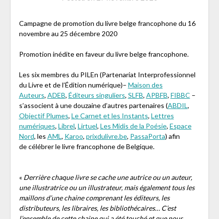
Campagne de promotion du livre belge francophone du 16
novembre au 25 décembre 2020
Promotion inédite en faveur du livre belge francophone.
Les six membres du PILEn (Partenariat Interprofessionnel
du Livre et de l’Édition numérique)–
Maison des
Auteurs
,
ADEB
,
Éditeurs singuliers
,
SLFB
,
APBFB
,
FIBBC
–
s’associent à une douzaine d’autres partenaires (
ABDIL
,
Objectif Plumes
,
Le Carnet et les Instants
,
Lettres
numériques
,
Librel
,
Lirtuel
,
Les Midis de la Poésie
,
Espace
Nord
, les
AML
,
Karoo
,
prixdulivre.be
,
PassaPorta
) afin
de célébrer le livre francophone de Belgique.
«
Derrière chaque livre se cache une autrice ou un auteur,
une illustratrice ou un illustrateur, mais également tous les
maillons d’une chaine comprenant les éditeurs, les
distributeurs, les libraires, les bibliothécaires… C’est
l’ensemble de cette chaine qui a été touché et que nous