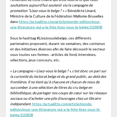
souhaitons aujourd’hui soutenir via la campagne de
promotion “Lisez-vous le belge ? ».
» Bénédicte Linard,
Ministre de la Culture de la Fédération Wallonie-Bruxelles
dans
https://actualitte.com/article/monde-edition/pour-
une-litterature-qui-a-la-frite-lisez-vous-le-belge/103808
Sous le hashtag #Lisezvouslebelge, ces différents
partenaires proposent, durant six semaines, des contenus
et des initiatives diverses afin de faire découvrir le secteur
sous toutes ses formes : articles de fond, interviews,
sélections, jeux-concours, etc.
«
La campagne « Lisez-vous le belge ? », c’est donc un pari sur
la curiosité du lectorat belge et du grand public, au-delà des
frontières. Il ne tient qu’à chacune et chacun de nous de
succomber à une sélection de titres du cru belge en
bibliothèque, de partager nos coups de cœur sur les réseaux
sociaux ou d’acheter une pile d’ouvrages chez un libraire
indépendant.
https://actualitte.com/article/monde-
edition/pour-une-litterature-qui-a-la-frite-lisez-vous-le-
belge/103808