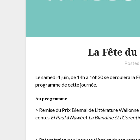
La Fête du
Posted
Le samedi 4 juin, de 14h à 16h30 se déroulera la 
programme de cette journée.
Au programme
> Remise du Prix Biennal de Littérature Wallonne
contes
El Paul à Nawé
et
La Blandine èt l’Corenti
> Présentation par Jacques Warnier de son roman