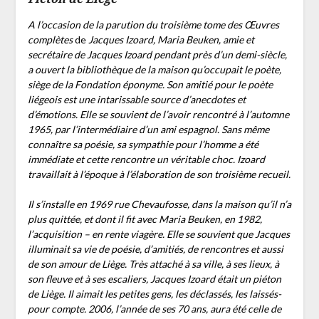
A l’occasion de la parution du troisième tome des
Œuvres
complètes
de
Jacques Izoard, Maria Beuken, amie et
secrétaire de Jacques Izoard pendant près d’un demi-siècle,
a ouvert la bibliothèque de la maison qu’occupait le poète,
siège de la Fondation éponyme. Son amitié pour le poète
liégeois est une intarissable source d’anecdotes et
d’émotions. Elle se souvient de l’avoir rencontré à l’automne
1965, par l’intermédiaire d’un ami espagnol. Sans même
connaître sa poésie, sa sympathie pour l’homme a été
immédiate et cette rencontre un véritable choc. Izoard
travaillait à l’époque à l’élaboration de son troisième recueil.
Il s’installe en 1969 rue Chevaufosse, dans la maison qu’il n’a
plus quittée, et
dont il fit avec Maria Beuken, en 1982,
l’acquisition – en rente viagère. Elle se souvient que Jacques
illuminait sa vie de poésie, d’amitiés, de rencontres et aussi
de son amour de Liège. Très attaché à sa ville, à ses lieux, à
son fleuve et à ses escaliers, Jacques Izoard était un piéton
de Liège. Il aimait les petites gens, les déclassés, les laissés-
pour compte. 2006, l’année de ses 70 ans, aura été celle de