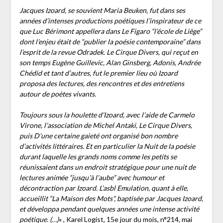
Jacques Izoard, se souvient Maria Beuken, fut dans ses
années d’intenses productions poétiques l’inspirateur de ce
que Luc Bérimont appellera dans Le Figaro “l’école de Liège”
dont l’enjeu était de “publier la poésie contemporaine” dans
l’esprit de la revue Odradek. Le Cirque Divers, qui reçut en
son temps Eugène Guillevic, Alan Ginsberg, Adonis, Andrée
Chédid et tant d’autres, fut le premier lieu où Izoard
proposa des lectures, des rencontres et des entretiens
autour de poètes vivants.
Toujours sous la houlette d’Izoard, avec l’aide de Carmelo
Virone, l’association de Michel Antaki, Le Cirque Divers,
puis D’une certaine gaieté ont organisé bon nombre
d’activités littéraires. Et en particulier la Nuit de la poésie
durant laquelle les grands noms comme les petits se
réunissaient dans un endroit stratégique pour une nuit de
lectures animée “jusqu’à l’aube” avec humour et
décontraction par Izoard. L’asbl Emulation, quant à elle,
accueillit “La Maison des Mots”, baptisée par Jacques Izoard,
et développa pendant quelques années une intense activité
poétique. (…)
« , Karel Logist, 15e jour du mois, n°214, mai