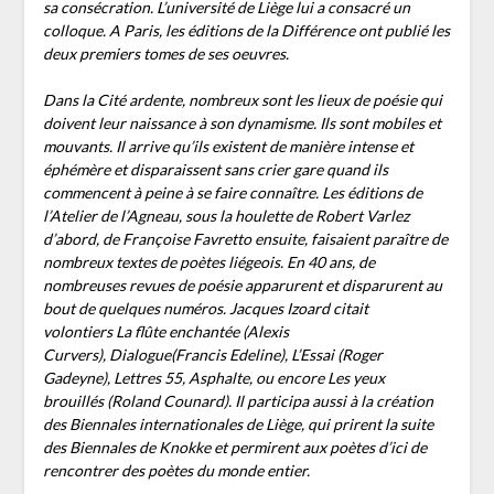
sa consécration. L’université de Liège lui a consacré un
colloque. A Paris, les éditions de la Différence ont publié les
deux premiers tomes de ses oeuvres.
Dans la Cité ardente, nombreux sont les lieux de poésie qui
doivent leur naissance à son dynamisme. Ils sont mobiles et
mouvants. Il arrive qu’ils existent de manière intense et
éphémère et disparaissent sans crier gare quand ils
commencent à peine à se faire connaître. Les éditions de
l’Atelier de l’Agneau, sous la houlette de Robert Varlez
d’abord, de Françoise Favretto ensuite, faisaient paraître de
nombreux textes de poètes liégeois. En 40 ans, de
nombreuses revues de poésie apparurent et disparurent au
bout de quelques numéros. Jacques Izoard citait
volontiers La flûte enchantée (Alexis
Curvers), Dialogue(Francis Edeline), L’Essai (Roger
Gadeyne), Lettres 55, Asphalte, ou encore Les yeux
brouillés (Roland Counard). Il participa aussi à la création
des Biennales internationales de Liège, qui prirent la suite
des Biennales de Knokke et permirent aux poètes d’ici de
rencontrer des poètes du monde entier.