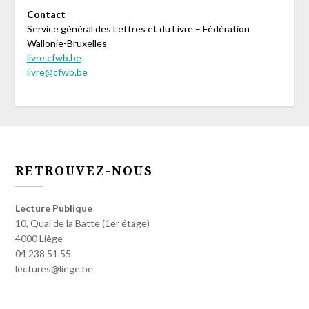
Contact
Service général des Lettres et du Livre – Fédération
Wallonie-Bruxelles
livre.cfwb.be
livre@cfwb.be
RETROUVEZ-NOUS
Lecture Publique
10, Quai de la Batte (1er étage)
4000 Liège
04 238 51 55
lectures@liege.be