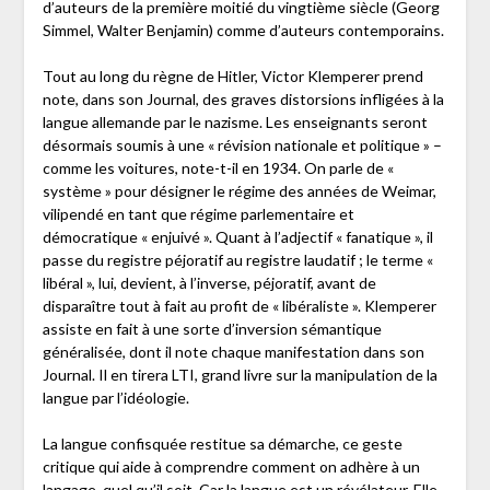
d’auteurs de la première moitié du vingtième siècle (Georg
Simmel, Walter Benjamin) comme d’auteurs contemporains.
Tout au long du règne de Hitler, Victor Klemperer prend
note, dans son Journal, des graves distorsions infligées à la
langue allemande par le nazisme. Les enseignants seront
désormais soumis à une « révision nationale et politique » –
comme les voitures, note-t-il en 1934. On parle de «
système » pour désigner le régime des années de Weimar,
vilipendé en tant que régime parlementaire et
démocratique « enjuivé ». Quant à l’adjectif « fanatique », il
passe du registre péjoratif au registre laudatif ; le terme «
libéral », lui, devient, à l’inverse, péjoratif, avant de
disparaître tout à fait au profit de « libéraliste ». Klemperer
assiste en fait à une sorte d’inversion sémantique
généralisée, dont il note chaque manifestation dans son
Journal. Il en tirera LTI, grand livre sur la manipulation de la
langue par l’idéologie.
La langue confisquée restitue sa démarche, ce geste
critique qui aide à comprendre comment on adhère à un
langage, quel qu’il soit. Car la langue est un révélateur. Elle