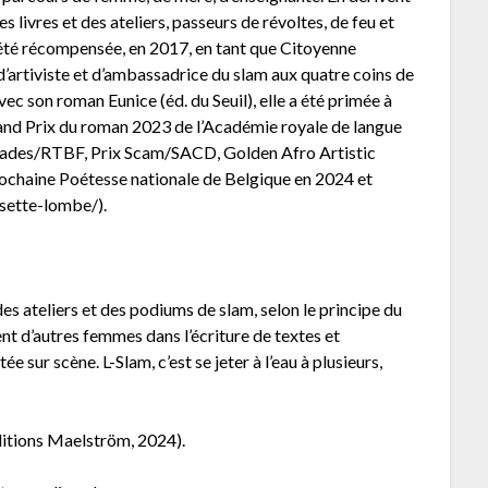
 livres et des ateliers, passeurs de révoltes, de feu et
 été récompensée, en 2017, en tant que Citoyenne
d’artiviste et d’ambassadrice du slam aux quatre coins de
ec son roman Eunice (éd. du Seuil), elle a été primée à
Grand Prix du roman 2023 de l’Académie royale de langue
renades/RTBF, Prix Scam/SACD, Golden Afro Artistic
rochaine Poétesse nationale de Belgique en 2024 et
isette-lombe/).
des ateliers et des podiums de slam, selon le principe du
 d’autres femmes dans l’écriture de textes et
 sur scène. L-Slam, c’est se jeter à l’eau à plusieurs,
éditions Maelström, 2024).