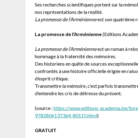
Ses recherches scientifiques portent sur la mémoir
nos représentations de la réalité.
La promesse de l’Arménienne
est son quatrième 
La promesse de l’Arménienne
(Editions Academ
La promesse de l’Arménienne
est un roman à rebo
hommage à la fraternité des mémoires.
Des historiens en quête de sources exceptionnell
confrontés à une histoire officielle érigée en rais
d’esprit critique.
Transmettre la mémoire, c’est parfois transmettr
d’entendre les cris de détresse du présent.
(source :
https://www.editions-academia.be/livr
9782806137364-80115.html
)
GRATUIT