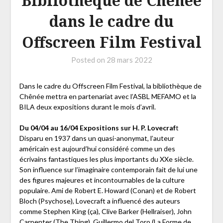
Bibliothèque de Chênée
dans le cadre du
Offscreen Film Festival
Posted on
28 mars 2022
Dans le cadre du Offscreen Film Festival, la bibliothèque de
Chênée mettra en partenariat avec l’ASBL MEFAMO et la
BILA deux expositions durant le mois d’avril.
Du 04/04 au 16/04 Expositions sur H. P. Lovecraf
t
Disparu en 1937 dans un quasi-anonymat, l’auteur
américain est aujourd’hui considéré comme un des
écrivains fantastiques les plus importants du XXe siècle.
Son influence sur l’imaginaire contemporain fait de lui une
des figures majeures et incontournables de la culture
populaire. Ami de Robert E. Howard (Conan) et de Robert
Bloch (Psychose), Lovecraft a influencé des auteurs
comme Stephen King (ça), Clive Barker (Hellraiser), John
Carpenter (The Thing), Guillermo del Toro (La Forme de