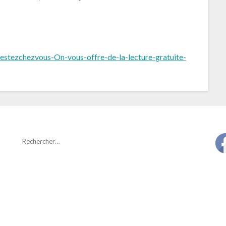
stezchezvous-On-vous-offre-de-la-lecture-gratuite-