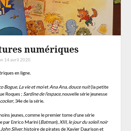
tures numériques
on
14 avril 2020
iques en ligne.
co Bogue
,
La vie et moi
et
Ana Ana, douce nuit
(la petite
que Roques ;
Sardine de l’espace
, nouvelle série jeunesse
 cocker
, 34e de la série.
moins jeunes, comme le premier tome d’une série
rée par Enrico Marini (
Batman
),
XIII, le jour du soleil noir
John Silver
, histoire de pirates de Xavier Daurison et