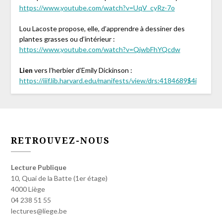
https://www.youtube.com/watch?v=UqV_cyRz-7o
Lou Lacoste propose, elle, d’apprendre à dessiner des
plantes grasses ou d’intérieur :
https://www.youtube.com/watch?v=QjwbFhYQcdw
Lien
vers l’herbier d’Emily Dickinson :
https://iiif.lib.harvard.edu/manifests/view/drs:4184689$4i
RETROUVEZ-NOUS
Lecture Publique
10, Quai de la Batte (1er étage)
4000 Liège
04 238 51 55
lectures@liege.be