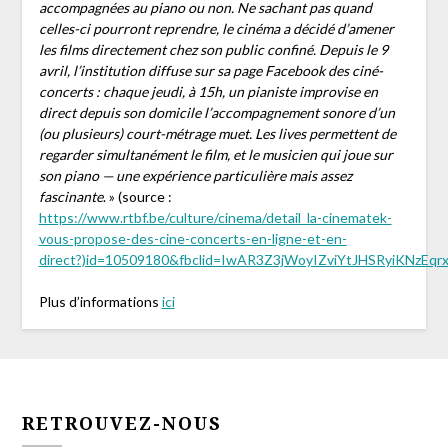
accompagnées au piano ou non. Ne sachant pas quand
celles-ci pourront reprendre, le cinéma a décidé d’amener
les films directement chez son public confiné. Depuis le 9
avril, l’institution diffuse sur sa page Facebook des ciné-
concerts : chaque jeudi, à 15h, un pianiste improvise en
direct depuis son domicile l’accompagnement sonore d’un
(ou plusieurs) court-métrage muet. Les lives permettent de
regarder simultanément le film, et le musicien qui joue sur
son piano — une expérience particulière mais assez
fascinante
. » (source :
https://www.rtbf.be/culture/cinema/detail_la-cinematek-
vous-propose-des-cine-concerts-en-ligne-et-en-
direct?)id=10509180&fbclid=IwAR3Z3jWoyIZviYtJHSRyiKNzEqr
Plus d’informations
ici
RETROUVEZ-NOUS