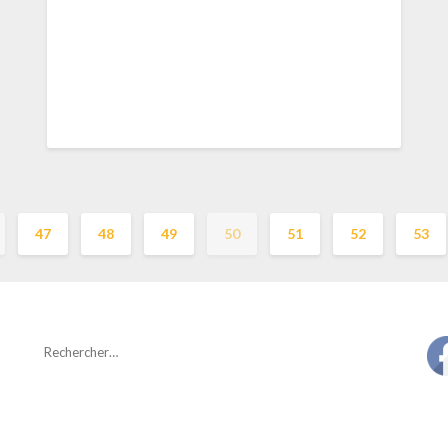
47
48
49
50
51
52
53