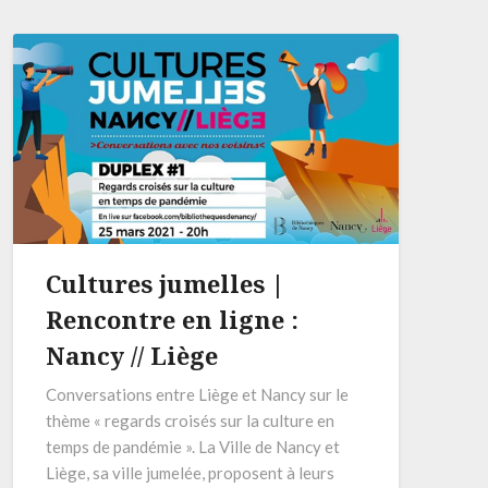
Cultures jumelles |
Rencontre en ligne :
Nancy // Liège
Conversations entre Liège et Nancy sur le
thème « regards croisés sur la culture en
temps de pandémie ». La Ville de Nancy et
Liège, sa ville jumelée, proposent à leurs