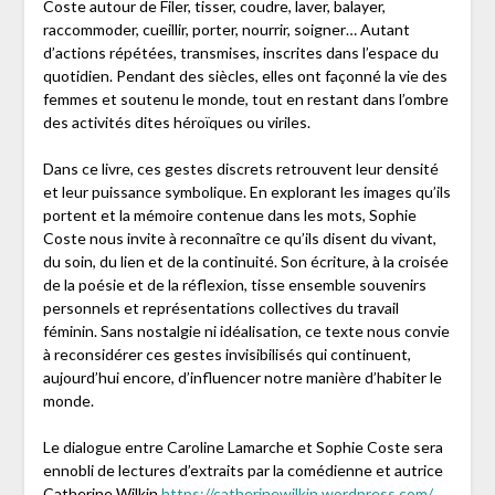
Coste autour de Filer, tisser, coudre, laver, balayer,
raccommoder, cueillir, porter, nourrir, soigner… Autant
d’actions répétées, transmises, inscrites dans l’espace du
quotidien. Pendant des siècles, elles ont façonné la vie des
femmes et soutenu le monde, tout en restant dans l’ombre
des activités dites héroïques ou viriles.
Dans ce livre, ces gestes discrets retrouvent leur densité
et leur puissance symbolique. En explorant les images qu’ils
portent et la mémoire contenue dans les mots, Sophie
Coste nous invite à reconnaître ce qu’ils disent du vivant,
du soin, du lien et de la continuité. Son écriture, à la croisée
de la poésie et de la réflexion, tisse ensemble souvenirs
personnels et représentations collectives du travail
féminin. Sans nostalgie ni idéalisation, ce texte nous convie
à reconsidérer ces gestes invisibilisés qui continuent,
aujourd’hui encore, d’influencer notre manière d’habiter le
monde.
Le dialogue entre Caroline Lamarche et Sophie Coste sera
ennobli de lectures d’extraits par la comédienne et autrice
Catherine Wilkin
https://catherinewilkin.wordpress.com/
.