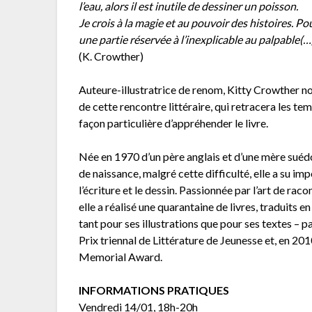
l’eau, alors il est inutile de dessiner un poisson.
Je crois à la magie et au pouvoir des histoires. Po
une partie réservée à l’inexplicable au palpable(…)
(K. Crowther)
Auteure-illustratrice de renom, Kitty Crowther nou
de cette rencontre littéraire, qui retracera les te
façon particulière d’appréhender le livre.
Née en 1970 d’un père anglais et d’une mère suéd
de naissance, malgré cette difficulté, elle a su imp
l’écriture et le dessin. Passionnée par l’art de racon
elle a réalisé une quarantaine de livres, traduits 
tant pour ses illustrations que pour ses textes – p
Prix triennal de Littérature de Jeunesse et, en 2010
Memorial Award.
INFORMATIONS PRATIQUES
Vendredi 14/01, 18h-20h