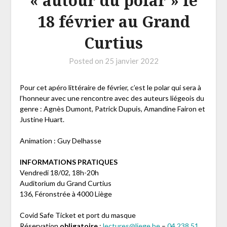
« autour du polar » le
18 février au Grand
Curtius
Posted on
25 janvier 2022
Pour cet apéro littéraire de février, c’est le polar qui sera à
l’honneur avec une rencontre avec des auteurs liégeois du
genre : Agnès Dumont, Patrick Dupuis, Amandine Fairon et
Justine Huart.
Animation : Guy Delhasse
INFORMATIONS PRATIQUES
Vendredi 18/02, 18h-20h
Auditorium du Grand Curtius
136, Féronstrée à 4000 Liège
Covid Safe Ticket et port du masque
Réservation
obligatoire
:
lectures@liege.be
–
04 238 51