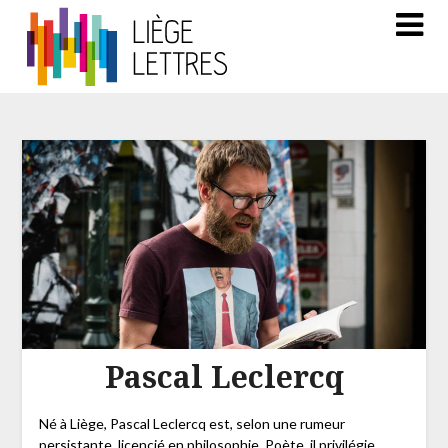
Pascal Leclercq
Né à Liège, Pascal Leclercq est, selon une rumeur
persistante, licencié en philosophie. Poète, il privilégie