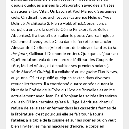
depuis quelques années la collaboration avec des artistes
plasticiens (Jac Vitali, Un bâton et Paul Mahoux, Septièmes
ciels, On disait), des architectes (Laurence Nélis et Yves
Delincé, Architexto 2, Pierre Hebbelinck,Corps, corps,
corps) ou encore la styliste Céline Pinckers (Les Belles
Absentes). Il a traduit de l’italien le poète Andrea Inglese
(Colonne d’aveugles, Le Clou dans le fer) et le romancier
Alessandro De Roma (Vie et mort de Ludovico Lauter,
La fin
des jours,
Gallimard, Du monde entier). Quelques séjours au
Québec lui ont valu de rencontrer l’éditeur des Coups de
tête, Michel Vézina, et de publier ses premiers polars (la
série
Marzi et Outchj
). Il a collaboré au magazine Flux-News,
au journal C4 et a publié quelques textes dans diverses
revues littéraires. Il a coordonné quatre années durant la
Nuit de la Poésie de la Foire du Livre de Bruxelles et anime
actuellement avec Jean-Paul Bonjean les soirées littéraires
de l’asbl D’Une certaine gaieté à Liège. L’écriture, chez lui,
refuse de se laisser enfermer dans les cassetins fermés de
la littérature, c’est pourquoi elle se fait tour à tour à
l’atelier, à la table de la cuisine et sur les scènes où on veut
bien l’inviter, les mains maculées d’encre, le corps en