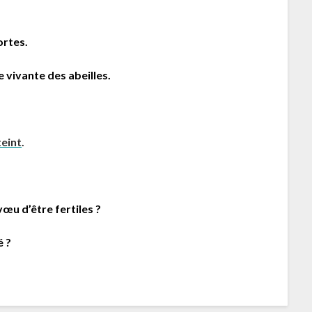
ortes.
e vivante des abeilles.
teint
.
vœu d’être fertiles ?
é ?