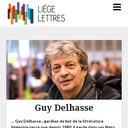
Guy Delhasse
… Guy Delhasse…gardien de but de la littérature
liégeoise parce que depuis 1980, il garde dans ses filets