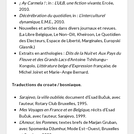
¡ Ay Carmela !
; in :
L’ULB, une fiction vivante
, Ercée,
2010.
Décérébration du quotidien
, in :
L’interculturel
dynamique
, E.M.E., 2010.
Nouvelles et articles dans divers journaux et revues.
(La Libre Belgique, Le Non–Dit, Kheiroon, Le Quotidien
des Electeurs, Espace de Liberté, Marginales, Europski
Glasnik.)
Extraits en anthologies :
Dits de la Nuit
et
Aux Pays du
Fleuve et des Grands Lacs
d’Antoine Tshitungu–
Kongolo,
Littérature belge d’Expression française
, de
Michel Joiret et Marie–Ange Bernard.
Traductions du croate / bosniaque.
Sarajevo, la ville oubliée
, document d’Esad Bučuk, avec
l’auteur, Rotary Club Bruxelles, 1995.
Mes Voyages en France et en Belgique
, récits d’Esad
Bučuk, avec l’auteur, Sarajevo, 1999.
L’Amour, les Pommes
, textes brefs de Marjan Gruban,
avec Spomenka Džumhur, Mode Est–Ouest, Bruxelles