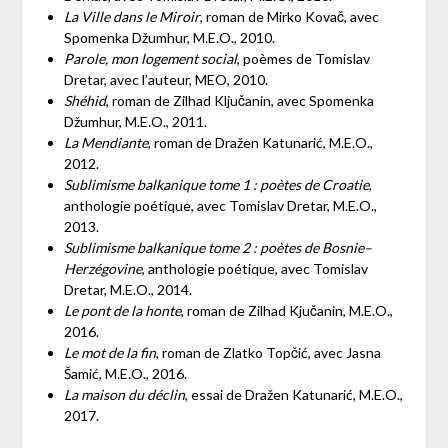
La Ville dans le Miroir
, roman de Mirko Kovač, avec
Spomenka Džumhur, M.E.O., 2010.
Parole, mon logement social
, poèmes de Tomislav
Dretar, avec l’auteur, MEO, 2010.
Shéhid
, roman de Zilhad Ključanin, avec Spomenka
Džumhur, M.E.O., 2011.
La Mendiante
, roman de Dražen Katunarić, M.E.O.,
2012.
Sublimisme balkanique tome 1 : poètes de Croatie
,
anthologie poétique, avec Tomislav Dretar, M.E.O.,
2013.
Sublimisme balkanique tome 2 : poètes de Bosnie–
Herzégovine
, anthologie poétique, avec Tomislav
Dretar, M.E.O., 2014.
Le pont de la honte
, roman de Zilhad Kjučanin, M.E.O.,
2016.
Le mot de la fin
, roman de Zlatko Topčić, avec Jasna
Šamić, M.E.O., 2016.
La maison du déclin
, essai de Dražen Katunarić, M.E.O.,
2017.