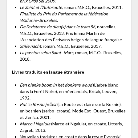
prix Gros Sel 2009
.
Le Saint et l’Autoroute
, roman, M.E.O., Bruxelles, 2011.
Finaliste du Prix du Parlement de la fédération
Wallonie–Bruxelles
.
De l’existence de dieu(x) dans le tram 56
, nouvelles,
M.E.O., Bruxelles, 2013. Prix Emma Martin de
l’Association des Écrivains belges de langue française.
Stille nacht
, roman, M.E.O., Bruxelles, 2017.
La passion selon Saint–Mars
, roman, M.E.O., Bruxelles,
2018.
Livres traduits en langue étrangère
Een blanke boom in het donkere woud
(L’arbre blanc
dans la Forêt Noire), en néerlandais, Kritak, Leuven,
1992.
Put za Bosnu je čist
(La Route est claire sur la Bosnie),
en bosnien (serbo–croate), Mode Est–Ouest, Bruxelles
et Zenica, 2001.
Marco i Ngalula
(Marco et Ngalula), en croate, Litteris,
Zagreb, 2013.
Nouvelles traduites en croate dans la revue Evropski