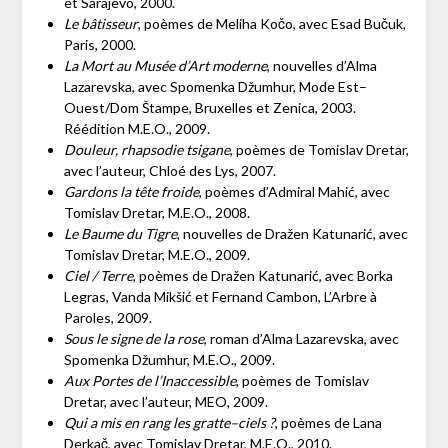
et Sarajevo, 2000.
Le bâtisseur
, poèmes de Meliha Kočo, avec Esad Bučuk,
Paris, 2000.
La Mort au Musée d’Art moderne
, nouvelles d’Alma
Lazarevska, avec Spomenka Džumhur, Mode Est–
Ouest/Dom Štampe, Bruxelles et Zenica, 2003.
Réédition M.E.O., 2009.
Douleur, rhapsodie tsigane
, poèmes de Tomislav Dretar,
avec l’auteur, Chloé des Lys, 2007.
Gardons la tête froide
, poèmes d’Admiral Mahić, avec
Tomislav Dretar, M.E.O., 2008.
Le Baume du Tigre
, nouvelles de Dražen Katunarić, avec
Tomislav Dretar, M.E.O., 2009.
Ciel / Terre
, poèmes de Dražen Katunarić, avec Borka
Legras, Vanda Mikšić et Fernand Cambon, L’Arbre à
Paroles, 2009.
Sous le signe de la rose
, roman d’Alma Lazarevska, avec
Spomenka Džumhur, M.E.O., 2009.
Aux Portes de l’Inaccessible
, poèmes de Tomislav
Dretar, avec l’auteur, MEO, 2009.
Qui a mis en rang les gratte–ciels ?
, poèmes de Lana
Derkač, avec Tomislav Dretar, M.E.O., 2010.