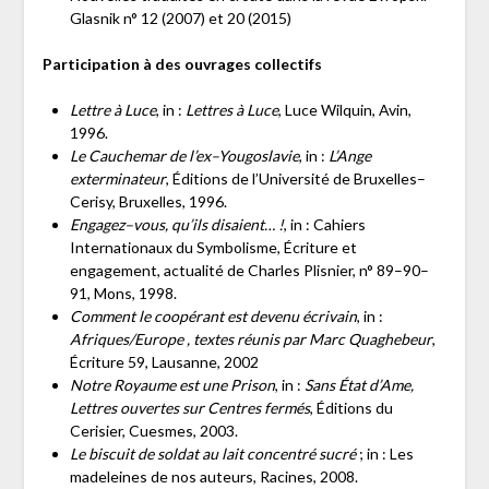
Glasnik n° 12 (2007) et 20 (2015)
Participation à des ouvrages collectifs
Lettre à Luce
, in :
Lettres à Luce
, Luce Wilquin, Avin,
1996.
Le Cauchemar de l’ex–Yougoslavie
, in :
L’Ange
exterminateur
, Éditions de l’Université de Bruxelles–
Cerisy, Bruxelles, 1996.
Engagez–vous, qu’ils disaient… !
, in : Cahiers
Internationaux du Symbolisme, Écriture et
engagement, actualité de Charles Plisnier, n° 89–90–
91, Mons, 1998.
Comment le coopérant est devenu écrivain
, in :
Afriques/Europe , textes réunis par Marc Quaghebeur
,
Écriture 59, Lausanne, 2002
Notre Royaume est une Prison
, in :
Sans État d’Ame,
Lettres ouvertes sur Centres fermés
, Éditions du
Cerisier, Cuesmes, 2003.
Le biscuit de soldat au lait concentré sucré
; in : Les
madeleines de nos auteurs, Racines, 2008.