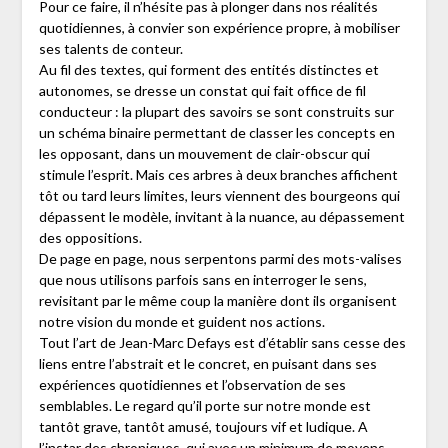
Pour ce faire, il n’hésite pas à plonger dans nos réalités
quotidiennes, à convier son expérience propre, à mobiliser
ses talents de conteur.
Au fil des textes, qui forment des entités distinctes et
autonomes, se dresse un constat qui fait office de fil
conducteur : la plupart des savoirs se sont construits sur
un schéma binaire permettant de classer les concepts en
les opposant, dans un mouvement de clair-obscur qui
stimule l’esprit. Mais ces arbres à deux branches affichent
tôt ou tard leurs limites, leurs viennent des bourgeons qui
dépassent le modèle, invitant à la nuance, au dépassement
des oppositions.
De page en page, nous serpentons parmi des mots-valises
que nous utilisons parfois sans en interroger le sens,
revisitant par le même coup la manière dont ils organisent
notre vision du monde et guident nos actions.
Tout l’art de Jean-Marc Defays est d’établir sans cesse des
liens entre l’abstrait et le concret, en puisant dans ses
expériences quotidiennes et l’observation de ses
semblables. Le regard qu’il porte sur notre monde est
tantôt grave, tantôt amusé, toujours vif et ludique. A
l’instar des chroniques, qui avec un minimum de moyens