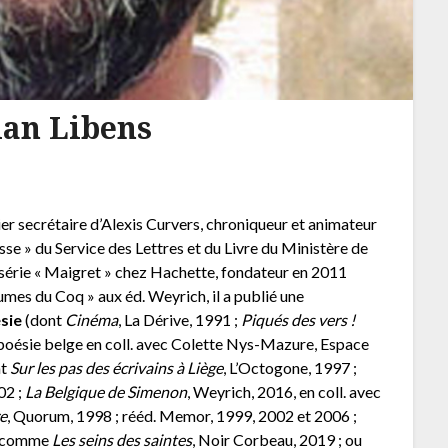
ian Libens
ier secrétaire d’Alexis Curvers, chroniqueur et animateur
asse » du Service des Lettres et du Livre du Ministère de
 série « Maigret » chez Hachette, fondateur en 2011
lumes du Coq » aux éd. Weyrich, il a publié une
sie
(dont
Cinéma
, La Dérive, 1991 ;
Piqués des vers !
 poésie belge en coll. avec Colette Nys-Mazure, Espace
nt
Sur les pas des écrivains à Liège
, L’Octogone, 1997 ;
02 ;
La Belgique de Simenon
, Weyrich, 2016, en coll. avec
re
, Quorum, 1998 ; rééd. Memor, 1999, 2002 et 2006 ;
rs comme
Les seins des saintes
, Noir Corbeau, 2019 ; ou