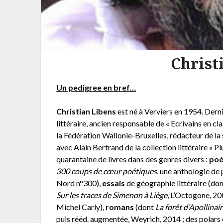
Christ
Un pedigree en bref…
Christian Libens
est né à Verviers en 1954. Dern
littéraire, ancien responsable de « Ecrivains en cl
la Fédération Wallonie-Bruxelles, rédacteur de la
avec Alain Bertrand de la collection littéraire « P
quarantaine de livres dans des genres divers :
poé
300 coups de cœur poétiques
, une anthologie de
Nord n°300),
essais
de géographie littéraire (do
Sur les traces de Simenon à Liège
, L’Octogone, 20
Michel Carly),
romans
(dont
La forêt d’Apollinai
puis rééd. augmentée, Weyrich, 2014 ; des pola