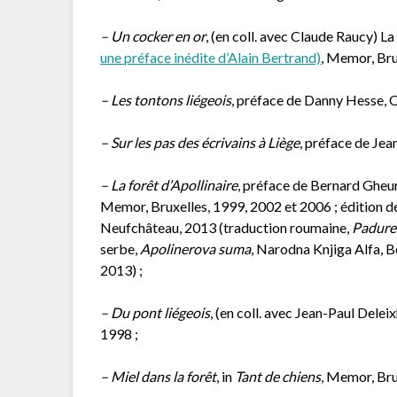
– Un cocker en or
, (en coll. avec Claude Raucy) La
une préface inédite d’Alain Bertrand)
, Memor, Brux
– Les tontons liégeois
, préface de Danny Hesse, 
– Sur les pas des écrivains à Liège
, préface de Jea
– La forêt d’Apollinaire
, préface de Bernard Gheur
Memor, Bruxelles, 1999, 2002 et 2006 ; édition d
Neufchâteau, 2013 (traduction roumaine,
Padurea
serbe,
Apolinerova suma
, Narodna Knjiga Alfa, B
2013) ;
– Du pont liégeois
, (en coll. avec Jean-Paul Delei
1998 ;
– Miel dans la forêt
, in
Tant de chiens
, Memor, Bru