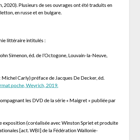
h, 2020). Plusieurs de ses ouvrages ont été traduits en
letton, en russe et en bulgare.
e littéraire intitulés :
 John Simenon, éd. de l’Octogone, Louvain-la-Neuve,
ec Michel Carly) préface de Jacques De Decker, éd.
ormat poche, Weyrich, 2019.
ccompagnant les DVD de la série « Maigret » publiée par
une exposition (coréalisée avec Winston Spriet et produite
tionales [act. WBI] de la Fédération Wallonie-