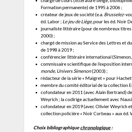
chargé de cours (littérature belge, bibliophil
Formation permanente) de 1995 à 2006 ;
créateur de jeux de société (e.a.
Brusselez-vous
éd. Labor ;
Le jeu de Liège
, pour les éd. Noir D
journaliste littéraire (pour de nombreux titres
2000) ;
chargé de mission au Service des Lettres et d
de 1998 à 2019 ;
conférencier littéraire international (Simenon,
commissaire scientifique de l’exposition inter
monde, Univers Simenon
(2003) ;
rédacteur de la série « Maigret » pour Hachet
membre du comité éditorial de la collection 
cofondateur en 2011 (avec Alain Bertrand) de l
Weyrich ; la codirige actuellement avec Naus
cofondateur en 2019 (avec Olivier Weyrich et F
collection policière « Noir Corbeau » aux éd.
Choix bibliographique
chronologique
: