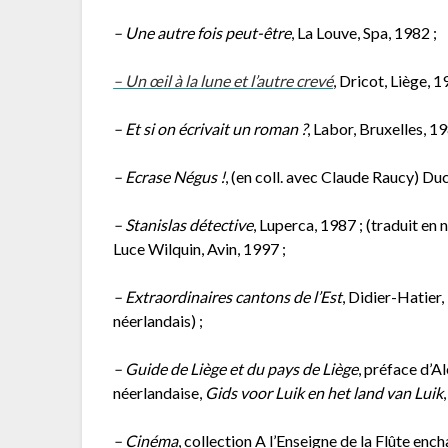
– Une autre fois peut-être
, La Louve, Spa, 1982 ;
– Un œil à la lune et l’autre crevé
, Dricot, Liège, 1
– Et si on écrivait un roman ?
, Labor, Bruxelles, 19
– Ecrase Négus !
, (en coll. avec Claude Raucy) D
– Stanislas détective
, Luperca, 1987 ; (traduit en 
Luce Wilquin, Avin, 1997 ;
– Extraordinaires cantons de l’Est
, Didier-Hatier,
néerlandais) ;
– Guide de Liège et du pays de Liège
, préface d’A
néerlandaise,
Gids voor Luik en het land van Luik
– Cinéma
, collection A l’Enseigne de la Flûte ench