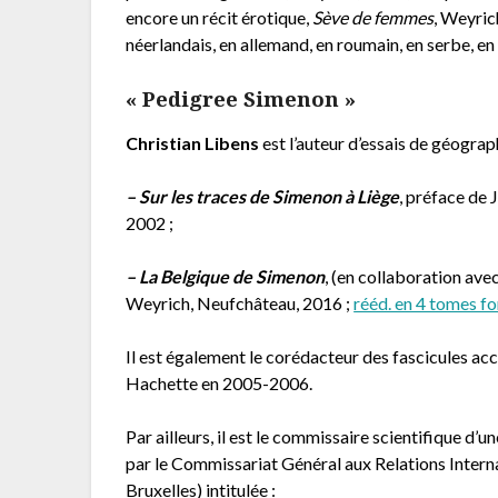
encore un récit érotique,
Sève de femmes
, Weyric
néerlandais, en allemand, en roumain, en serbe, en 
« Pedigree Simenon »
Christian Libens
est l’auteur d’essais de géographi
– Sur les traces de Simenon à Liège
, préface de
2002 ;
– La Belgique de Simenon
, (en collaboration av
Weyrich, Neufchâteau, 2016 ;
rééd. en 4 tomes f
Il est également le corédacteur des fascicules a
Hachette en 2005-2006.
Par ailleurs, il est le commissaire scientifique d’
par le Commissariat Général aux Relations Interna
Bruxelles) intitulée :