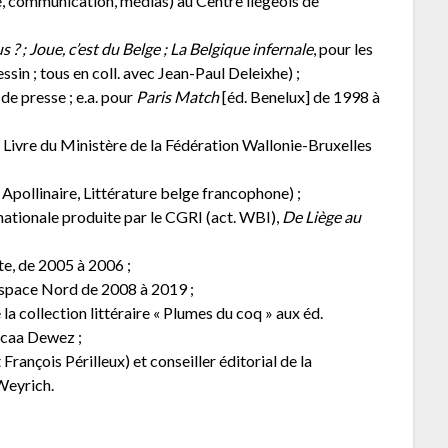
ie, communication, médias) au Centre liégeois de
 ? ;
Joue, c’est du Belge ; La Belgique infernale
, pour les
essin ; tous en coll. avec Jean-Paul Deleixhe) ;
 de presse ; e.a. pour
Paris Match
[éd. Benelux] de 1998 à
u Livre du Ministère de la Fédération Wallonie-Bruxelles
 Apollinaire, Littérature belge francophone) ;
nationale produite par le CGRI (act. WBI),
De Liège au
te, de 2005 à 2006 ;
Espace Nord de 2008 à 2019 ;
a collection littéraire « Plumes du coq » aux éd.
icaa Dewez ;
rançois Périlleux) et conseiller éditorial de la
 Weyrich.