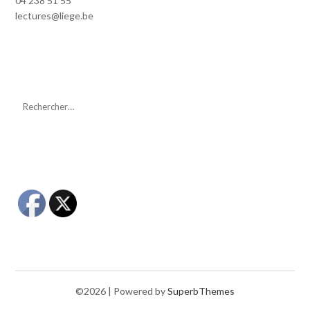
04 238 51 55
lectures@liege.be
©2026
| Powered by
SuperbThemes