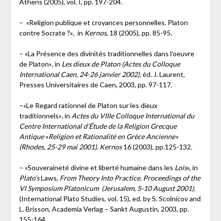
Athens (2005), vol. I, pp. 197-204.
–
«Religion publique et croyances personnelles. Platon
contre Socrate ?»
,
in
Kernos
, 18 (2005), pp. 85-95.
– «La Présence des divinités traditionnelles dans l’oeuvre
de Platon»
,
in
Les dieux de Platon (Actes du Colloque
International Caen, 24-26 janvier 2002),
éd. J. Laurent,
Presses Universitaires de Caen, 2003, pp. 97-117.
–«Le Regard rationnel de Platon sur les dieux
traditionnels»
,
in
Actes du VIIIe Colloque International du
Centre International d’Étude de la Religion Grecque
Antique
«
Religion et Rationalité en Grèce Ancienne»
(Rhodes, 25-29 mai 2001)
,
Kernos
16 (2003), pp.125-132.
– «Souveraineté divine et liberté humaine dans les
Lois
», in
Plato’s
Laws,
From Theory Into Practice. Proceedings of the
VI Symposium Platonicum (Jerusalem, 5-10 August 2001),
(International Plato Studies, vol. 15), ed. by S. Scolnicov and
L. Brisson, Academia Verlag – Sankt Augustin, 2003, pp.
155-164.