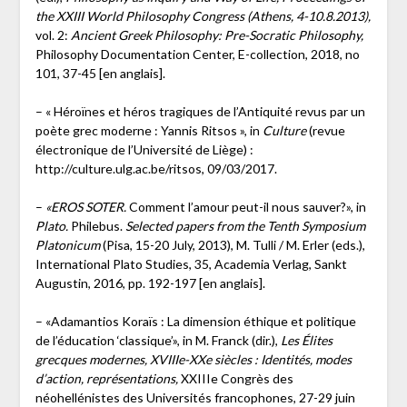
the XXIII World Philosophy Congress (Athens, 4-10.8.2013),
vol. 2:
Ancient Greek Philosophy: Pre-Socratic Philosophy,
Philosophy Documentation Center, E-collection, 2018, no
101, 37-45 [en anglais].
– « Héroïnes et héros tragiques de l’Antiquité revus par un
poète grec moderne : Yannis Ritsos », in
Culture
(revue
électronique de l’Université de Liège) :
http://culture.ulg.ac.be/ritsos, 09/03/2017.
–
«EROS SOTER.
Comment l’amour peut-il nous sauver?», in
Plato.
Philebus.
Selected papers from the Tenth Symposium
Platonicum
(Pisa, 15-20 July, 2013), M. Tulli / M. Erler (eds.),
International Plato Studies, 35, Academia Verlag, Sankt
Augustin, 2016, pp. 192-197 [en anglais].
– «Adamantios Koraïs : La dimension éthique et politique
de l’éducation ‘classique’», in M. Franck (dir.),
Les Élites
grecques modernes, XVIIIe-XXe siècles : Identités, modes
d’action, représentations,
XXIIIe Congrès des
néohellénistes des Universités francophones, 27-29 juin