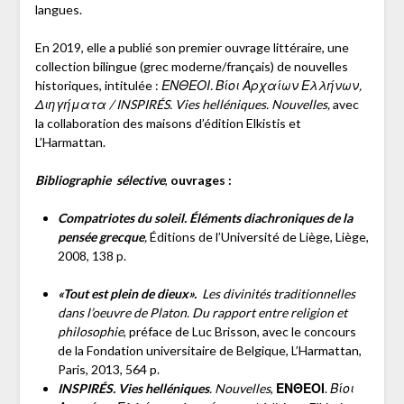
langues.
En 2019, elle a publié son premier ouvrage littéraire, une
collection bilingue (grec moderne/français) de nouvelles
historiques, intitulée :
ΕΝΘΕΟΙ. Βίοι Αρχαίων Ελλήνων,
Διηγήματα / INSPIRÉS. Vies helléniques. Nouvelles,
avec
la collaboration des maisons d’édition Elkistis et
L’Harmattan.
Bibliographie sélective
,
ouvrages :
Compatriotes du soleil. Éléments diachroniques de la
pensée grecque
,
Éditions de l’Université de Liège, Liège,
2008, 138 p.
«Tout est plein de dieux».
Les divinités traditionnelles
dans l’oeuvre de Platon. Du rapport entre religion et
philosophie
, préface de Luc Brisson, avec le concours
de la Fondation universitaire de Belgique, L’Harmattan,
Paris, 2013, 564 p.
INSPIRÉS.
Vies helléniques
. Nouvelles
,
ΕΝΘΕΟΙ
.
Βίοι