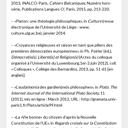
2013, INALCO-Paris,
Cahiers Balcaniques
, Numéro hors-
série, Publications Langues O’, Paris, 2015, pp. 213-220.
– «Platon: une théologie philosophique», in
Culture
(revue
électronique de l’Université de Liège : www.
culture.ulg.ac.be), janvier 2014.
– «Croyances religieuses et raison en tant que piliers des
premières démocraties européennes», in Ph. Poirier (éd.),
Démocratie(s), Liberté(s) et Religion(s)
(Actes du colloque
organisé à l’Université du Luxembourg,1er-2 juin 2012), coll.
« Colloques », Collège des Bernardins, 2013, pp. 51-61 [en
anglais].
– «L’
eudaimonia
des gardien(ne)s philosophes», in
Plato. The
Internet Journal of the International Plato Society,
11
(2011), mis en ligne : March 2012, URL : http://gramata.univ-
paris1.fr/Plato/article99.html
– «La «Vie bonne» du citoyen d’après la Nouvelle
Constitution de l’UE», in
Regards croisés sur la Constitution