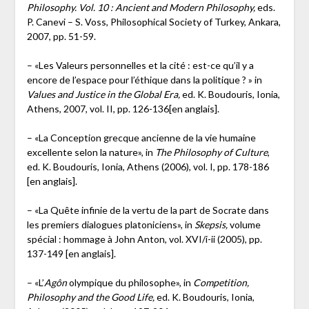
Philosophy. Vol. 10 : Ancient and Modern Philosophy,
eds.
P. Canevi – S. Voss, Philosophical Society of Turkey, Ankara,
2007, pp. 51-59.
– «Les Valeurs personnelles et la cité : est-ce qu’il y a
encore de l’espace pour l’éthique dans la politique ? » in
Values and Justice in the Global Era,
ed. K. Boudouris, Ionia,
Athens, 2007, vol. II, pp. 126-136[en anglais].
– «La Conception grecque ancienne de la vie humaine
excellente selon la nature», in
The Philosophy of Culture
,
ed. K. Boudouris, Ionia, Athens (2006), vol. I, pp. 178-186
[en anglais].
– «La Quête infinie de la vertu de la part de Socrate dans
les premiers dialogues platoniciens», in
Skepsis,
volume
spécial : hommage à John Anton, vol. XVI/i-ii (2005), pp.
137-149 [en anglais].
– «L’
Agôn
olympique du philosophe», in
Competition,
Philosophy and the Good Life,
ed. K. Boudouris, Ionia,