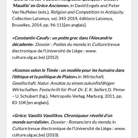
‘Maudits’ en Grèce Ancienne»
, in David Engels and Peter
Van Nuffelen (eds.),
Religion and Competition in Antiquity
,
Collection Latomus, vol. 343-2014, éditions Latomus,
Bruxelles, 2014, pp. 96-111[en anglais].
«Constantin Cavafy : un poète grec dans l’Alexandrie
décadente
».
Dossier : Poètes du monde,
in
Culture
(revue
électronique de l’Université de Liège : www.
culture.ulg.ac.be) (2012).
«Kosmos selon le Timée : un modèle pour les humains dans
l’éthique et la politique de Platon»,
in
Wirtschaft,
Gesellschaft, Natur. Ansätze zu einem zukunftsfähigen
Wirtschaften. Festschrift für Prof. Dr. E. K. Seifert,
D. Pinter
– U. Schubert (hg.), Metropolis-Verlag, Marburg, 2011, pp.
83-104 [en anglais].
«Grèce: Vassilis Vassilikos. Chroniqueur révolté d’un
monde surréaliste»
,
Dossier : Romanciers du monde,
in
Culture
(revue électronique de l’Université de Liège : www.
culture.ulg.ac.be) (2010).