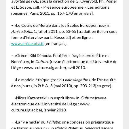
avortée de l’UE,
sous la direction de G. Overvold, Ph. Poirier
et L. Sosoe, coll. « Présence européenne », Les éditions
romaines, Paris, 2011, pp. 157-170[en anglais].
– «Le Cours de Morale dans les Écoles Européennes», in
Amica Sofia,
1, juillet 2011, pp. 53-55 [traduit en italien sous
forme d’interview par L. Rossetti] et en ligne :
www.amicasofia.it
[en français].
– «Grèce: Kiki Dimoula. Équilibres fragiles entre Être et
Non-être», in
Culture
(revue électronique de l’Université de
Liège : www. culture.ulg.ac.be), avril 2010.
– «Le modèle éthique grec du
kaloskagathos
, de l’Antiquité
à nos jours», in Θ.Ε.Α., 8 (mai 2010), pp. 203-213[en grec].
– «Nikos Kazantzaki: un esprit libre», in
Culture
(revue
électronique de l’Université de Liège : www.
culture.ulg.ac.be), janvier 2010.
– «La “vie mixte” du
Philèbe
: une concession pragmatique
de Platon au plaisir ?», in
Plato’s
Philebus.
Selected papers