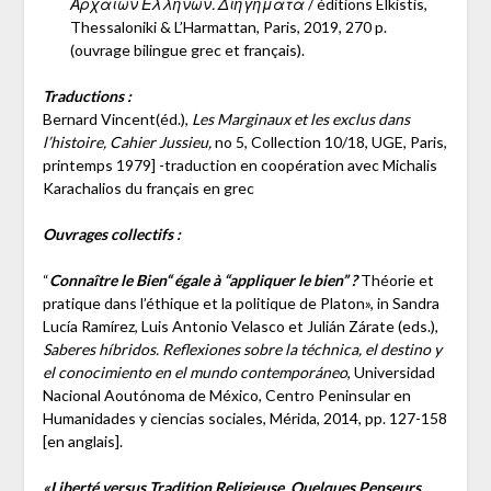
Αρχαίων Ελλήνων. Διηγήματα
/ éditions Elkistis,
Thessaloniki & L’Harmattan, Paris, 2019, 270 p.
(ouvrage bilingue grec et français).
Traductions :
Bernard Vincent(éd.),
Les Marginaux et les exclus dans
l’histoire, Cahier Jussieu,
no 5, Collection 10/18, UGE, Paris,
printemps 1979] -traduction en coopération avec Michalis
Karachalios du français en grec
Ouvrages collectifs :
“
Connaître le Bien“ égale à “appliquer le bien” ?
Théorie et
pratique dans l’éthique et la politique de Platon», in Sandra
Lucía Ramírez, Luis Antonio Velasco et Julián Zárate (eds.),
Saberes híbridos. Reflexiones sobre la téchnica, el destino y
el conocimiento en el mundo contemporáneo
, Universidad
Nacional Aoutónoma de México, Centro Peninsular en
Humanidades y ciencias sociales, Mérida, 2014, pp. 127-158
[en anglais].
«Liberté versus Tradition Religieuse. Quelques Penseurs