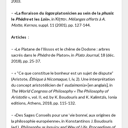
2003.
–
«La floraison du
logos
platonicien au sein de la
phusis
:
le
Phèdre
et les
Lois
»
, in Κῆποι.
Mélanges offerts à A.
Motte, Kernos,
suppl. 11 (2001), pp. 127-144.
Articles
:
– «Le Platane de l’Ilissos et le chêne de Dodone : arbres
sacrés dans le
Phèdre
de Platon», in
Plato Journal,
18 (déc.
2018), pp. 25-37.
– « “Ce que constitue le bonheur est un sujet de dispute“
(Aristote,
Éthique à Nicomaque,
I, iv, 2). Une interprétation
du concept aristotélicien de l’
eudaimonia»
[en anglais], in
The World Congress of Philosophy « The Philosophy of
Aristotle ».
, vol. II, ed. by K. Boudouris and K. Kalimtzis, Ionia
editions, Athens, 2018, pp. 115-132.
– «Des Sages Conseils pour une ‘vie bonne‘, aux origines de
la philosophie européenne», in Konstantinos J. Boudouris
(ed.),
Philosophy as Inquiry and Way of Life, Proceedings of