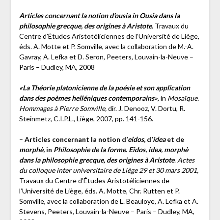
Articles concernant la notion d’ousia in Ousia dans la
philosophie grecque, des origines à Aristote.
Travaux du
Centre d’Études Aristotéliciennes de l’Université de Liège,
éds. A. Motte et P. Somville, avec la collaboration de M.-A.
Gavray, A. Lefka et D. Seron, Peeters, Louvain-la-Neuve –
Paris – Dudley, MA, 2008
«La Théorie platonicienne de la poésie et son application
dans des poèmes helléniques contemporains»
, in
Mosaïque.
Hommages à Pierre Somville,
dir. J. Denooz, V. Dortu, R.
Steinmetz, C.I.P.L., Liège, 2007, pp. 141-156.
–
Articles concernant la notion d’
eidos
, d’
idea
et de
morphè,
in
Philosophie de la forme. Eidos, idea, morphè
dans la philosophie grecque, des origines à Aristote
.
Actes
du colloque inter universitaire de Liège 29 et 30 mars 2001,
Travaux du Centre d’Études Aristotéliciennes de
l’Université de Liège, éds. A. Motte, Chr. Rutten et P.
Somville, avec la collaboration de L. Beauloye, A. Lefka et A.
Stevens, Peeters, Louvain-la-Neuve – Paris – Dudley, MA,