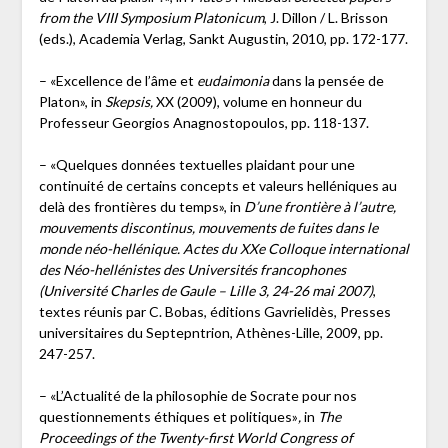
from the VIII Symposium Platonicum
, J. Dillon / L. Brisson
(eds.), Academia Verlag, Sankt Augustin, 2010, pp. 172-177.
– «Excellence de l’âme et
eudaimonia
dans la pensée de
Platon», in
Skepsis,
XX (2009), volume en honneur du
Professeur Georgios Anagnostopoulos, pp. 118-137.
– «Quelques données textuelles plaidant pour une
continuité de certains concepts et valeurs helléniques au
delà des frontières du temps», in
D’une frontière à l’autre,
mouvements discontinus, mouvements de fuites dans le
monde néo-hellénique. Actes du XXe Colloque international
des Néo-hellénistes des Universités francophones
(Université Charles de Gaule – Lille 3, 24-26 mai 2007)
,
textes réunis par C. Bobas, éditions Gavrielidès, Presses
universitaires du Septepntrion, Athènes-Lille, 2009, pp.
247-257.
– «L’Actualité de la philosophie de Socrate pour nos
questionnements éthiques et politiques»
,
in
The
Proceedings of the Twenty-first World Congress of