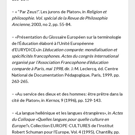
– « “Par Zeus!”. Les jurons de Platon», in
Religion et
philosophie. Vol. spécial de la Revue de Philosophie
Ancienne,
2003, no 2, pp. 55-84.
– «Présentation du Glossaire Européen sur la terminologie
de l’Éducation élaboré à l’Unité Européenne
d’EURYDICE»,in
L’éducation comparée: mondialisation et
spécificités francophones. Actes du congrès International
organisé par l’Association Francophone d’éducation
comparée à Paris, mai 1998,
dir. J.-M. Leclercq, éd. Centre
National de Documentation Pédagogique, Paris, 1999, pp.
263-265.
– «Au service des dieux et des hommes: être prêtre dans la
cité de Platon», in
Kernos
, 9 (1996), pp. 129-143.
– «La langue hellénique et les langues étrangères»
,
in
Actes
du Colloque «Quelles langues pour quelle culture en
Europe?»,
Collection EUROPE-CULTURES de l’Institut
Robert Schuman pour l’Europe, Vol. 4 (1995), Chantilly, pp.