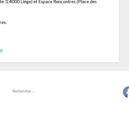
lette 3, 4000 Liège) et Espace Rencontres (Place des
res.
be