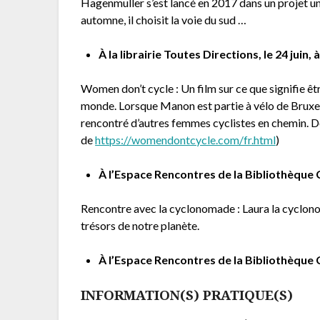
Hagenmuller s’est lancé en 2017 dans un projet un
automne, il choisit la voie du sud …
À la librairie Toutes Directions, le 24 juin, 
Women don’t cycle : Un film sur ce que signifie ê
monde. Lorsque Manon est partie à vélo de Bruxel
rencontré d’autres femmes cyclistes en chemin. Déc
de
https://womendontcycle.com/fr.html
)
À l’Espace Rencontres de la Bibliothèque Ch
Rencontre avec la cyclonomade : Laura la cyclonom
trésors de notre planète.
À l’Espace Rencontres de la Bibliothèque C
INFORMATION(S) PRATIQUE(S)