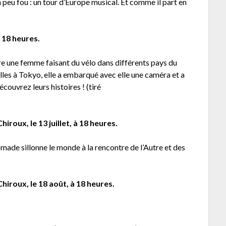
 peu fou : un tour d’Europe musical. Et comme il part en
à 18 heures.
tre une femme faisant du vélo dans différents pays du
les à Tokyo, elle a embarqué avec elle une caméra et a
ouvrez leurs histoires ! (tiré
iroux, le 13 juillet, à 18 heures.
ade sillonne le monde à la rencontre de l’Autre et des
hiroux, le 18 août, à 18 heures.