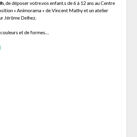
0h
, de déposer votre.vos enfant.s de 6 à 12 ans au Centre
osition « Animorama » de Vincent Mathy et un atelier
eur Jérôme Delhez.
e couleurs et de formes…
I