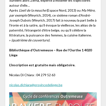
Survient alors Zerna, experte à modifier les trajectoires
autour d’elle…
Après
L’oeil de la mouche
(Espace Nord, 2013) ou
Ma Mère,
par exemple
(Weyrich, 2014)
,
ce sixième roman d’André-
Joseph Dubois (Weyrich, 2017) fait à nouveau la part belle à
l’ironie et à la satire, qu’il évoque la vieillesse, les aléas de la
paternité, l’étrangeté d’être belge, ou qu’il célèbre la
littérature, la puissance des femmes, la cuisine italienne.
»
(quatrième de couverture).
Bibliothèque d’Outremeuse – Rue de l’Ourthe 1 4020
Liège
L’inscription est gratuite mais obligatoire.
Nicolas Di Chiara : 04 279 52 63
nicolas.dichiara@provincedeliege.be