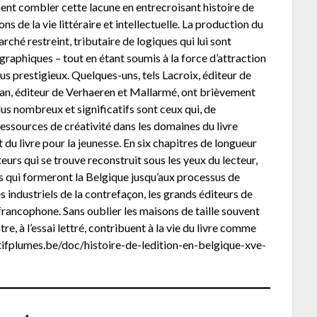
nt combler cette lacune en entrecroisant histoire de
ions de la vie littéraire et intellectuelle. La production du
ché restreint, tributaire de logiques qui lui sont
 graphiques – tout en étant soumis à la force d’attraction
plus prestigieux. Quelques-uns, tels Lacroix, éditeur de
n, éditeur de Verhaeren et Mallarmé, ont brièvement
Plus nombreux et significatifs sont ceux qui, de
ssources de créativité dans les domaines du livre
t du livre pour la jeunesse. En six chapitres de longueur
teurs qui se trouve reconstruit sous les yeux du lecteur,
es qui formeront la Belgique jusqu’aux processus de
s industriels de la contrefaçon, les grands éditeurs de
francophone. Sans oublier les maisons de taille souvent
re, à l’essai lettré, contribuent à la vie du livre comme
ectifplumes.be/doc/histoire-de-ledition-en-belgique-xve-