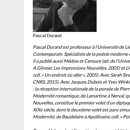
Pascal Durand
Pascal Durand est professeur à l’Université de Lièg
Contemporain. Spécialiste de la poésie moderne e
il a publié aussi Médias et Censure (éd. de l’Unive
A.Glinoer, Les Impressions Nouvelles, 2005) et L’A
coll. « Un endroit où aller », 2005). Avec Sarah Si
CNRS, 2015). Avec Jacques Dubois et Yves Winkin, i
: la réception internationale de la pensée de Pier
Modernité romantique, de Lamartine à Nerval, qu’
Nouvelles, constitue le premier volet d’un diptyq
XIXe siècle, dont le deuxième volet est paru simu
Modernité, de Baudelaire à Apollinaire, coll. « Poi