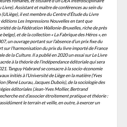
tures romanes, et titulaire d’un DEA interdisciplinaire
 Livre). Assistant et maître de conférences au sein du
ULiège), il est membre du Centre d’Étude du Livre
 éditions Les Impressions Nouvelles en tant que
priété de la Fédération Wallonie-Bruxelles, riche de près
 belge), et de la collection « La Fabrique des Héros », en
007, un ouvrage portant sur l’absence d’un prix fixe du
t sur l’harmonisation du prix du livre importé de France
e de la Culture. Il a publié en 2020 un essai sur Le Livre
crée à la théorie de l’indépendance éditoriale qui sera
21. Tanguy Habrand se consacre à la socio-économie
aux initiés à l’Université de Liège en la matière (Yves
tion (René Lourau, Jacques Dubois), de la sociologie des
tégies éditoriales (Jean-Yves Mollier, Bertrand
 recherche est d’associer étroitement pratique et théorie :
assidûment le terrain et veille, en outre, à exercer un