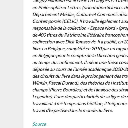
Tanguy Habrand est licencié en Langues et Littéra
en Philosophie et Lettres (orientation Sciences du
Département Médias, Culture et Communication (
Contemporain (CELIC). Il travaille également aux
responsable de la collection « Espace Nord » (pro
de 400 titres du Patrimoine littéraire francophone
codirection avec Dick Tomasovic. Il a publié, en 2
livre en Belgique, complété en 2010 par un rappor
en Belgique pour le compte de la Direction général
au temps du confinement. Il mène une thèse consa
déposée au cours de l’année académique 2020-20
des circuits du livre dans le prolongement des trav
Winkin, Pascal Durand), des théories de l’institu
champs (Pierre Bourdieu) et de l’analyse des stra
Legendre). L’une des particularités de sa ligne de
travaillant à mi-temps dans l’édition, il fréquente 
travail d’expertise dans le monde du livre.
Source