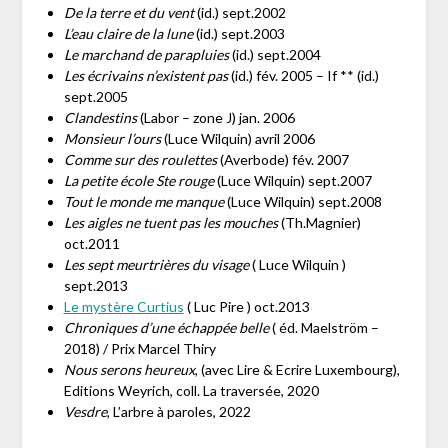
De la terre et du vent
(id.) sept.2002
L’eau claire de la lune
(id.) sept.2003
Le marchand de parapluies
(id.) sept.2004
Les écrivains n’existent pas
(id.) fév. 2005 – If ** (id.)
sept.2005
Clandestins
(Labor – zone J) jan. 2006
Monsieur l’ours
(Luce Wilquin) avril 2006
Comme sur des roulettes
(Averbode) fév. 2007
La petite école Ste rouge
(Luce Wilquin) sept.2007
Tout le monde me manque
(Luce Wilquin) sept.2008
Les aigles ne tuent pas les mouches
(Th.Magnier)
oct.2011
Les sept meurtrières du visage
( Luce Wilquin )
sept.2013
Le mystère Curtius
( Luc Pire ) oct.2013
Chroniques d’une échappée belle
( éd. Maelström –
2018) / Prix Marcel Thiry
Nous serons heureux
, (avec Lire & Ecrire Luxembourg),
Editions Weyrich, coll. La traversée, 2020
Vesdre
, L’arbre à paroles, 2022