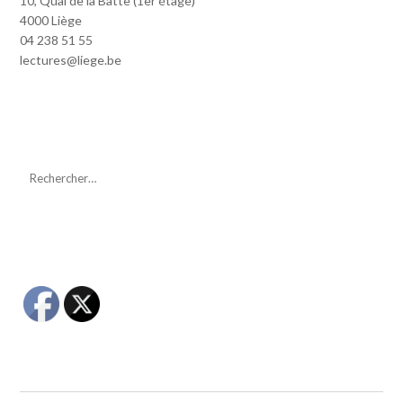
10, Quai de la Batte (1er étage)
4000 Liège
04 238 51 55
lectures@liege.be