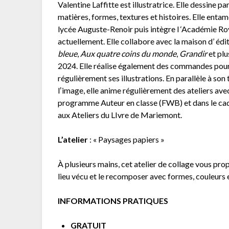
Valentine Laffitte est illustratrice. Elle dessine 
matières, formes, textures et histoires. Elle enta
lycée Auguste-Renoir puis intègre l ‘Académie Roya
actuellement. Elle collabore avec la maison d’ éd
bleue
,
Aux quatre coins du monde
,
Grandir
et pl
2024. Elle réalise également des commandes pour d
régulièrement ses illustrations. En parallèle à son 
lʼimage, elle anime régulièrement des ateliers avec
programme Auteur en classe (FWB) et dans le cadr
aux Ateliers du LIvre de Mariemont.
L’atelier
: « Paysages papiers »
À plusieurs mains, cet atelier de collage vous pr
lieu vécu et le recomposer avec formes, couleurs 
INFORMATIONS PRATIQUES
GRATUIT