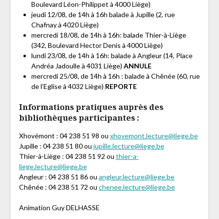
Boulevard Léon-Philippet à 4000 Liège)
jeudi 12/08, de 14h à 16h balade à Jupille (2, rue
Chafnay à 4020 Liège)
mercredi 18/08, de 14h à 16h: balade Thier-à-Liège
(342, Boulevard Hector Denis à 4000 Liège)
lundi 23/08, de 14h à 16h: balade à Angleur (14, Place
Andréa Jadoulle à 4031 Liège)
ANNULE
mercredi 25/08, de 14h à 16h : balade à Chênée (60, rue
de l’Eglise à 4032 Liège)
REPORTE
Informations pratiques auprès des
bibliothèques participantes :
Xhovémont : 04 238 51 98 ou
xhovemont.lecture@liege.be
Jupille : 04 238 51 80 ou
jupille.lecture@liege.be
Thier-à-Liège : 04 238 51 92 ou
thier-a-
liege.lecture@liege.be
Angleur : 04 238 51 86 ou
angleur.lecture@liege.be
Chênée : 04 238 51 72 ou
chenee.lecture@liege.be
Animation Guy DELHASSE