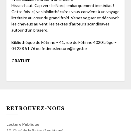
Hissez haut, Cap vers le Nord, embarquement immédiat !
Cette fois-ci, vos bibliothécaires vous convient à un voyage
littéraire au cœur du grand froid. Venez voguer et découvrir,
les cheveux au vent, les textes d’auteurs scandinaves
autour d’un braséro.
Bibliothèque de Fétinne – 41, rue de Fétinne 4020 Liège –
04 238 51 76 ou fetinne.lecture@liege.be
GRATUIT
RETROUVEZ-NOUS
Lecture Publique
10, Quai de la Batte (1er étage)