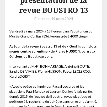
présentation de la
revue BOUSTRO 13
Posted on
19 mars 2024
Vendredi 29 mars 2024 à 18 heures dans l’auditorium du
Musée Grand Curtius (136, Féronstrée à 4000 Liège)
Autour de la revue Boustro 13 et de « Gentils complots
menés contre soi-même » de Pierre HUSSON, paru aux
éditions du Boustrographe.
Intervenants : M.-Fr. BONMARIAGE, Antoine BOUTE,
Sandra DE VIVIES, Pierre HUSSON, Pascal LECLERCQ,
Karel LOGIST
« Avec le poète et imprimeur Pascal Leclercq et les
plasticiens Paul Mahoux et Laurent Danloy, je fais partie,
depuis 2015, de l’équipe de Boustro, revue plastique et
poétique à la recherche du bel-être dans un esprit d’amitié,
tant dans la forme que dans le fond. La revue Boustro est