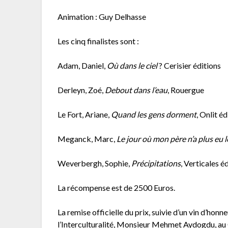
Animation : Guy Delhasse
Les cinq finalistes sont :
Adam, Daniel,
Où dans le ciel
? Cerisier éditions
Derleyn, Zoé,
Debout dans l’eau
, Rouergue
Le Fort, Ariane,
Quand les gens dorment
, Onlit é
Meganck, Marc,
Le jour où mon père n’a plus eu 
Weverbergh, Sophie,
Précipitations
, Verticales é
La récompense est de 2500 Euros.
La remise officielle du prix, suivie d’un vin d’honne
l’Interculturalité, Monsieur Mehmet Aydogdu, au 