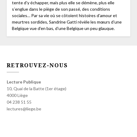
tente dʼy échapper, mais plus elle se démène, plus elle
sʼenglue dans le piège de son passé, des conditions
sociales… Par sa vie où se côtoient histoires dʼamour et
meurtres sordides, Sandrine Gatti révèle les mœurs dʼune
Belgique vue d’en bas, dʼune Belgique un peu glauque.
RETROUVEZ-NOUS
Lecture Publique
10, Quai de la Batte (1er étage)
4000 Liège
04 238 51 55
lectures@liege.be