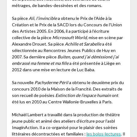
métrages, de bandes-dessinées et des romans.
Sa pièce
Ali, l’invincible
a obtenu le Prix de l’Aide à la
Création et le Prix de la SACD lors du Concours de l’Union
des Artistes 2005. En 2006, il a participé à l’écriture
collective de la pièce
Microsouft World
, mise en scène par
Alexandre Drouet. Sa pièce
Achille et Sarabelle
a été
sélectionnée au Rencontres Jeunes Publics de Huy en
2007. Sa dernière pièce
Buiten, quand j’ai démissioné j’ai
embrassé ma femme et ma fille
a été présentée à Liège en
2012 dans une mise en lecture de Luc Baba.
Sa nouvelle
Pachyderme Péril
a obtenu le deuxième prix du
concours 2010 de la Maison de la Francité. Des extraits de
son recueil de poésies
Extinction de l’espace humain
ont
été lus en 2010 au Centre Wallonie-Bruxelles à Paris.
Michaël Lambert a travaillé dans la production de théâtre
jeune public et animé des ateliers d’écriture pour l’asbl
ImaginAction. Il a co-organisé pour le plaisir des soirées
littéraires décontractées et familiales :
les bolos-lectures
. Il