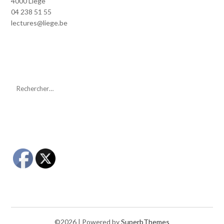
4000 Liège
04 238 51 55
lectures@liege.be
©2026
| Powered by
SuperbThemes