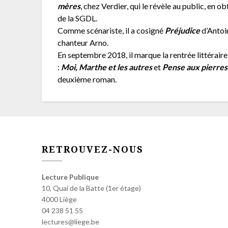
mères
, chez Verdier, qui le révèle au public, en 
de la SGDL.
Comme scénariste, il a cosigné
Préjudice
d’Antoi
chanteur Arno.
En septembre 2018, il marque la rentrée littérai
:
Moi, Marthe et les
autres
et
Pense aux pierres
deuxième roman.
RETROUVEZ-NOUS
Lecture Publique
10, Quai de la Batte (1er étage)
4000 Liège
04 238 51 55
lectures@liege.be