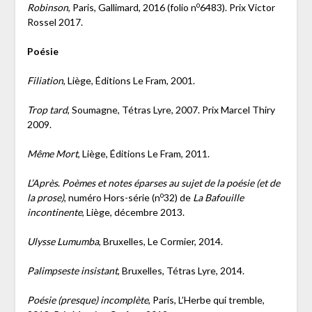
o
Robinson
, Paris, Gallimard, 2016 (folio n
6483). Prix Victor
Rossel 2017.
Poésie
Filiation
, Liège, Éditions Le Fram, 2001.
Trop tard
, Soumagne, Tétras Lyre, 2007. Prix Marcel Thiry
2009.
Même Mort
, Liège, Éditions Le Fram, 2011.
L’Après
.
Poèmes et notes éparses au sujet de la poésie (et de
o
la prose)
, numéro Hors-série (n
32) de
La Bafouille
incontinente
, Liège, décembre 2013.
Ulysse Lumumba
, Bruxelles, Le Cormier, 2014.
Palimpseste insistant
, Bruxelles, Tétras Lyre, 2014.
Poésie (presque) incomplète
, Paris, L’Herbe qui tremble,