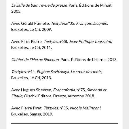
La Salle de bain revue de presse
, Paris, Éditions de Minuit,
2005.
o
Avec Gérald Purnelle,
Textyles
,n
35,
François Jacqmin
,
Bruxelles, Le Cri, 2009.
o
Avec Piret Pierre,
Textyles
,n
38,
Jean-Philippe Toussaint
,
Bruxelles, Le Cri, 2011.
Cahier de l’Herne Simenon
, Paris, Éditions de L’Herne, 2013.
o
Textyles
,n
44,
Eugène Savitzkaya. Le cœur des mots
,
Bruxelles, Le Cri, 2013.
o
Avec Hugues Sheeren,
Francofonia
, n
75,
Simenon et
l’Italie
, Olschki Editore, Firenze, automne 2018.
o
Avec Pierre Piret,
Textyles
, n
55,
Nicole Malinconi
,
Bruxelles, Samsa, 2019.