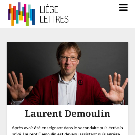
Laurent Demoulin
Après avoir été enseignant dans le secondaire puis écrivain
privé, Laurent Demoulin est devenu assistant puis agrégé