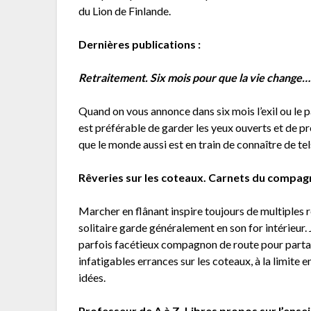
du Lion de Finlande.
Dernières publications :
Retraitement. Six mois pour que la vie change…
Quand on vous annonce dans six mois l’exil ou le p
est préférable de garder les yeux ouverts et de p
que le monde aussi est en train de connaître de te
Rêveries sur les coteaux. Carnets du compag
Marcher en flânant inspire toujours de multiples r
solitaire garde généralement en son for intérieur.
parfois facétieux compagnon de route pour partag
infatigables errances sur les coteaux, à la limite e
idées.
Professeur de A à Z. Libres propos sur l’ense