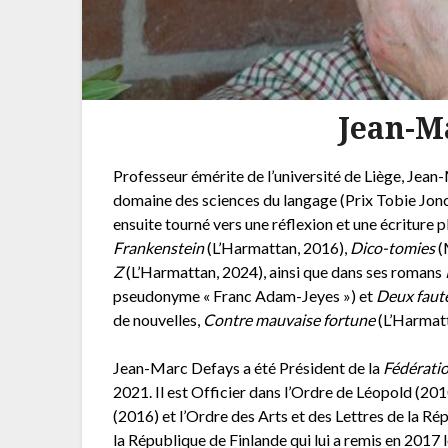
Jean-M
Professeur émérite de l’université de Liège, Jea
domaine des sciences du langage (Prix Tobie Jonck
ensuite tourné vers une réflexion et une écriture 
Frankenstein
(L’Harmattan, 2016),
Dico-tomies
(
Z
(L’Harmattan, 2024), ainsi que dans ses romans
pseudonyme « Franc Adam-Jeyes ») et
Deux faute
de nouvelles,
Contre mauvaise fortune
(L’Harmatt
Jean-Marc Defays a été Président de la
Fédératio
2021. Il est Officier dans l’Ordre de Léopold (20
(2016) et l’Ordre des Arts et des Lettres de la Ré
la République de Finlande qui lui a remis en 2017 