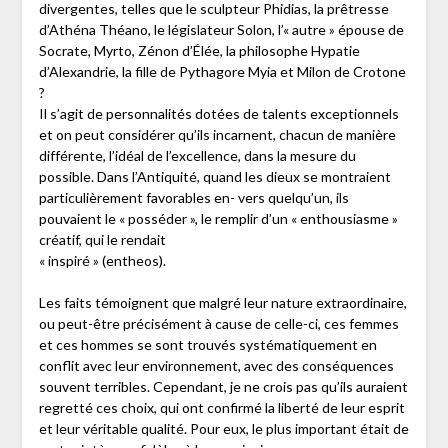
divergentes, telles que le sculpteur Phidias, la prêtresse
d’Athéna Théano, le législateur Solon, l’« autre » épouse de
Socrate, Myrto, Zénon d’Élée, la philosophe Hypatie
d’Alexandrie, la fille de Pythagore Myia et Milon de Crotone
?
Il s’agit de personnalités dotées de talents exceptionnels
et on peut considérer qu’ils incarnent, chacun de manière
différente, l’idéal de l’excellence, dans la mesure du
possible. Dans l’Antiquité, quand les dieux se montraient
particulièrement favorables en- vers quelqu’un, ils
pouvaient le « posséder », le remplir d’un « enthousiasme »
créatif, qui le rendait
« inspiré » (entheos).
Les faits témoignent que malgré leur nature extraordinaire,
ou peut-être précisément à cause de celle-ci, ces femmes
et ces hommes se sont trouvés systématiquement en
conflit avec leur environnement, avec des conséquences
souvent terribles. Cependant, je ne crois pas qu’ils auraient
regretté ces choix, qui ont confirmé la liberté de leur esprit
et leur véritable qualité. Pour eux, le plus important était de