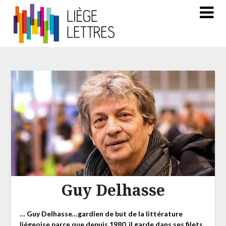
Guy Delhasse
… Guy Delhasse…gardien de but de la littérature
liégeoise parce que depuis 1980, il garde dans ses filets