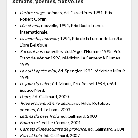
Romans, poèmes, nouvelles
L’arbre rouge
, poèmes, éd. Caractères 1991, Prix
Robert Goffin.
Léo et moi
, nouvelle, 1994, Prix Radio France
Internationale.
La mouche, nouvelle,
1994, Prix de la Fureur de Lire/La
Libre Belgique
J’ai cent ans
, nouvelles, éd. L’Age d’Homme 1995, Prix
Franz de Wever 1996, réédition Le Serpent à Plumes
1999.
La nuit l’après-midi
, éd. Spengler 1995, réédition Minuit
1998.
Le jour du chien
, éd. Minuit, Prix Rossel 1996, rééd.
Espace Nord.
L’ours
, éd. Gallimard, 2000.
Twee vrouwen/Entre deux,
avec Hilde Keteleer,
poèmes, éd. Le Fram, 2003
Lettres du pays froid
, éd. Gallimard, 2003
Enfin mort,
éd. Le Cormier, 2004
Carnets d’une soumise de province
, éd. Gallimard, 2004
Karl et Lola
, éd. Gallimard, 2007