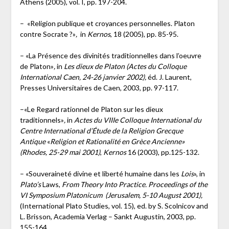
Athens (2005), vol. I, pp. 197-204.
–
«Religion publique et croyances personnelles. Platon
contre Socrate ?»
,
in
Kernos
, 18 (2005), pp. 85-95.
– «La Présence des divinités traditionnelles dans l’oeuvre
de Platon»
,
in
Les dieux de Platon (Actes du Colloque
International Caen, 24-26 janvier 2002),
éd. J. Laurent,
Presses Universitaires de Caen, 2003, pp. 97-117.
–«Le Regard rationnel de Platon sur les dieux
traditionnels»
,
in
Actes du VIIIe Colloque International du
Centre International d’Étude de la Religion Grecque
Antique
«
Religion et Rationalité en Grèce Ancienne»
(Rhodes, 25-29 mai 2001)
,
Kernos
16 (2003), pp.125-132.
– «Souveraineté divine et liberté humaine dans les
Lois
», in
Plato’s
Laws,
From Theory Into Practice. Proceedings of the
VI Symposium Platonicum (Jerusalem, 5-10 August 2001),
(International Plato Studies, vol. 15), ed. by S. Scolnicov and
L. Brisson, Academia Verlag – Sankt Augustin, 2003, pp.
155-164.