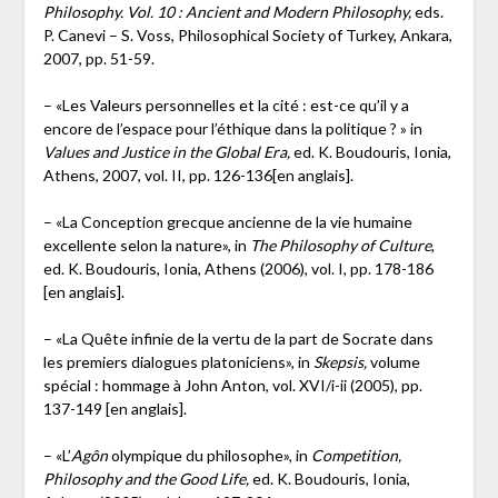
Philosophy. Vol. 10 : Ancient and Modern Philosophy,
eds.
P. Canevi – S. Voss, Philosophical Society of Turkey, Ankara,
2007, pp. 51-59.
– «Les Valeurs personnelles et la cité : est-ce qu’il y a
encore de l’espace pour l’éthique dans la politique ? » in
Values and Justice in the Global Era,
ed. K. Boudouris, Ionia,
Athens, 2007, vol. II, pp. 126-136[en anglais].
– «La Conception grecque ancienne de la vie humaine
excellente selon la nature», in
The Philosophy of Culture
,
ed. K. Boudouris, Ionia, Athens (2006), vol. I, pp. 178-186
[en anglais].
– «La Quête infinie de la vertu de la part de Socrate dans
les premiers dialogues platoniciens», in
Skepsis,
volume
spécial : hommage à John Anton, vol. XVI/i-ii (2005), pp.
137-149 [en anglais].
– «L’
Agôn
olympique du philosophe», in
Competition,
Philosophy and the Good Life,
ed. K. Boudouris, Ionia,