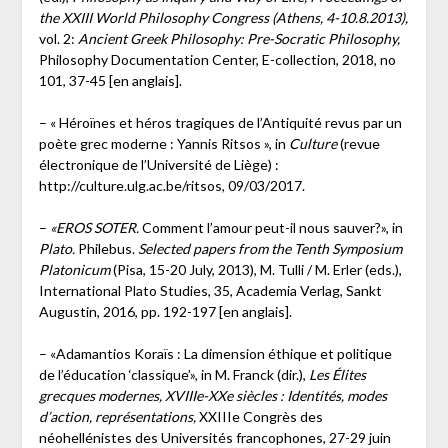
the XXIII World Philosophy Congress (Athens, 4-10.8.2013),
vol. 2:
Ancient Greek Philosophy: Pre-Socratic Philosophy,
Philosophy Documentation Center, E-collection, 2018, no
101, 37-45 [en anglais].
– « Héroïnes et héros tragiques de l’Antiquité revus par un
poète grec moderne : Yannis Ritsos », in
Culture
(revue
électronique de l’Université de Liège) :
http://culture.ulg.ac.be/ritsos, 09/03/2017.
–
«EROS SOTER.
Comment l’amour peut-il nous sauver?», in
Plato.
Philebus.
Selected papers from the Tenth Symposium
Platonicum
(Pisa, 15-20 July, 2013), M. Tulli / M. Erler (eds.),
International Plato Studies, 35, Academia Verlag, Sankt
Augustin, 2016, pp. 192-197 [en anglais].
– «Adamantios Koraïs : La dimension éthique et politique
de l’éducation ‘classique’», in M. Franck (dir.),
Les Élites
grecques modernes, XVIIIe-XXe siècles : Identités, modes
d’action, représentations,
XXIIIe Congrès des
néohellénistes des Universités francophones, 27-29 juin