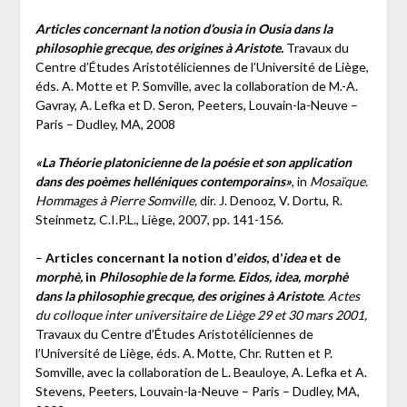
Articles concernant la notion d’ousia in Ousia dans la
philosophie grecque, des origines à Aristote.
Travaux du
Centre d’Études Aristotéliciennes de l’Université de Liège,
éds. A. Motte et P. Somville, avec la collaboration de M.-A.
Gavray, A. Lefka et D. Seron, Peeters, Louvain-la-Neuve –
Paris – Dudley, MA, 2008
«La Théorie platonicienne de la poésie et son application
dans des poèmes helléniques contemporains»
, in
Mosaïque.
Hommages à Pierre Somville,
dir. J. Denooz, V. Dortu, R.
Steinmetz, C.I.P.L., Liège, 2007, pp. 141-156.
–
Articles concernant la notion d’
eidos
, d’
idea
et de
morphè,
in
Philosophie de la forme. Eidos, idea, morphè
dans la philosophie grecque, des origines à Aristote
.
Actes
du colloque inter universitaire de Liège 29 et 30 mars 2001,
Travaux du Centre d’Études Aristotéliciennes de
l’Université de Liège, éds. A. Motte, Chr. Rutten et P.
Somville, avec la collaboration de L. Beauloye, A. Lefka et A.
Stevens, Peeters, Louvain-la-Neuve – Paris – Dudley, MA,