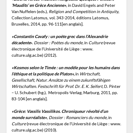
‘Maudits’ en Grèce Ancienne»
, in David Engels and Peter
Van Nuffelen (eds.),
Religion and Competition in Antiquity
,
Collection Latomus, vol. 343-2014, éditions Latomus,
Bruxelles, 2014, pp. 96-111[en anglais].
«Constantin Cavafy : un poète grec dans l’Alexandrie
décadente
».
Dossier : Poètes du monde,
in
Culture
(revue
électronique de l’Université de Liège : www.
culture.ulg.ac.be) (2012).
«Kosmos selon le Timée : un modèle pour les humains dans
l’éthique et la politique de Platon»,
in
Wirtschaft,
Gesellschaft, Natur. Ansätze zu einem zukunftsfähigen
Wirtschaften. Festschrift für Prof. Dr. E. K. Seifert,
D. Pinter
– U. Schubert (hg.), Metropolis-Verlag, Marburg, 2011, pp.
83-104 [en anglais].
«Grèce: Vassilis Vassilikos. Chroniqueur révolté d’un
monde surréaliste»
,
Dossier : Romanciers du monde,
in
Culture
(revue électronique de l’Université de Liège : www.
culture.ulg.ac.be) (2010).