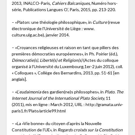
2013, INALCO-Paris,
Cahiers Balcaniques
, Numéro hors-
série, Publications Langues O’, Paris, 2015, pp. 213-220.
– «Platon: une théologie philosophique», in
Culture
(revue
électronique de l’Université de Liège : www.
culture.ulg.ac.be), janvier 2014.
– «Croyances religieuses et raison en tant que piliers des
premières démocraties européennes», in Ph. Poirier (éd.),
Démocratie(s), Liberté(s) et Religion(s)
(Actes du colloque
organisé à l’Université du Luxembourg,1er-2 juin 2012), coll.
« Colloques », Collège des Bernardins, 2013, pp. 51-61 [en
anglais].
– «L’
eudaimonia
des gardien(ne)s philosophes», in
Plato. The
Internet Journal of the International Plato Society,
11
(2011), mis en ligne : March 2012, URL : http://gramata.univ-
paris1.fr/Plato/article99.html
– «La «Vie bonne» du citoyen d’après la Nouvelle
Constitution de l’UE», in
Regards croisés sur la Constitution