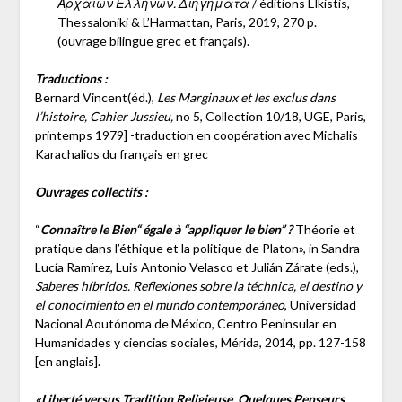
Αρχαίων Ελλήνων. Διηγήματα
/ éditions Elkistis,
Thessaloniki & L’Harmattan, Paris, 2019, 270 p.
(ouvrage bilingue grec et français).
Traductions :
Bernard Vincent(éd.),
Les Marginaux et les exclus dans
l’histoire, Cahier Jussieu,
no 5, Collection 10/18, UGE, Paris,
printemps 1979] -traduction en coopération avec Michalis
Karachalios du français en grec
Ouvrages collectifs :
“
Connaître le Bien“ égale à “appliquer le bien” ?
Théorie et
pratique dans l’éthique et la politique de Platon», in Sandra
Lucía Ramírez, Luis Antonio Velasco et Julián Zárate (eds.),
Saberes híbridos. Reflexiones sobre la téchnica, el destino y
el conocimiento en el mundo contemporáneo
, Universidad
Nacional Aoutónoma de México, Centro Peninsular en
Humanidades y ciencias sociales, Mérida, 2014, pp. 127-158
[en anglais].
«Liberté versus Tradition Religieuse. Quelques Penseurs