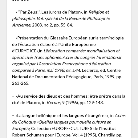
– « “Par Zeus!”. Les jurons de Platon», in
Religion et
philosophie. Vol. spécial de la Revue de Philosophie
Ancienne,
2003, no 2, pp. 55-84.
– «Présentation du Glossaire Européen sur la terminologie
de l’Éducation élaboré à l’Unité Européenne
d’EURYDICE»,in
L’éducation comparée: mondialisation et
spécificités francophones. Actes du congrès International
organisé par l’Association Francophone d’éducation
comparée à Paris, mai 1998,
dir. J.-M. Leclercq, éd. Centre
National de Documentation Pédagogique, Paris, 1999, pp.
263-265.
– «Au service des dieux et des hommes: être prêtre dans la
cité de Platon», in
Kernos
, 9 (1996), pp. 129-143.
– «La langue hellénique et les langues étrangères»
,
in
Actes
du Colloque «Quelles langues pour quelle culture en
Europe?»,
Collection EUROPE-CULTURES de l’Institut
Robert Schuman pour l’Europe, Vol. 4 (1995), Chantilly, pp.