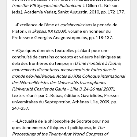
from the VIII Symposium Platonicum
, J. Dillon / L. Brisson
(eds.), Academia Verlag, Sankt Augustin, 2010, pp. 172-177.
– «Excellence de l’âme et
eudaimonia
dans la pensée de
Platon», in
Skepsis,
XX (2009), volume en honneur du
Professeur Georgios Anagnostopoulos, pp. 118-137.
– «Quelques données textuelles plaidant pour une
continuité de certains concepts et valeurs helléniques au
delà des frontières du temps», in
D’une frontière à l’autre,
mouvements discontinus, mouvements de fuites dans le
monde néo-hellénique. Actes du XXe Colloque international
des Néo-hellénistes des Universités francophones
(Université Charles de Gaule – Lille 3, 24-26 mai 2007)
,
textes réunis par C. Bobas, éditions Gavrielidès, Presses
universitaires du Septepntrion, Athènes-Lille, 2009, pp.
247-257.
– «L’Actualité de la philosophie de Socrate pour nos
questionnements éthiques et politiques»
,
in
The
Proceedings of the Twenty-first World Congress of