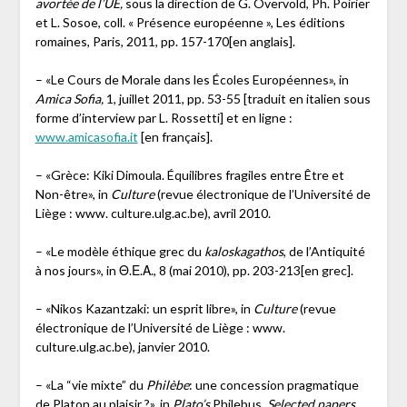
avortée de l’UE,
sous la direction de G. Overvold, Ph. Poirier
et L. Sosoe, coll. « Présence européenne », Les éditions
romaines, Paris, 2011, pp. 157-170[en anglais].
– «Le Cours de Morale dans les Écoles Européennes», in
Amica Sofia,
1, juillet 2011, pp. 53-55 [traduit en italien sous
forme d’interview par L. Rossetti] et en ligne :
www.amicasofia.it
[en français].
– «Grèce: Kiki Dimoula. Équilibres fragiles entre Être et
Non-être», in
Culture
(revue électronique de l’Université de
Liège : www. culture.ulg.ac.be), avril 2010.
– «Le modèle éthique grec du
kaloskagathos
, de l’Antiquité
à nos jours», in Θ.Ε.Α., 8 (mai 2010), pp. 203-213[en grec].
– «Nikos Kazantzaki: un esprit libre», in
Culture
(revue
électronique de l’Université de Liège : www.
culture.ulg.ac.be), janvier 2010.
– «La “vie mixte” du
Philèbe
: une concession pragmatique
de Platon au plaisir ?», in
Plato’s
Philebus.
Selected papers