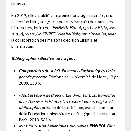
langues.
En 2019, elle a publié son premier ouvrage littéraire, une
collection bilingue (grec moderne/français) de nouvelles
historiques, intitulée :
ΕΝΘΕΟΙ. Βίοι Αρχαίων Ελλήνων,
Διηγήματα / INSPIRÉS. Vies helléniques. Nouvelles,
avec
la collaboration des maisons d’édition Elkistis et
L’Harmattan.
Bibliographie sélective
,
ouvrages :
Compatriotes du soleil. Éléments diachroniques de la
pensée grecque
,
Éditions de l’Université de Liège, Liège,
2008, 138 p.
«Tout est plein de dieux».
Les divinités traditionnelles
dans l’oeuvre de Platon. Du rapport entre religion et
philosophie
, préface de Luc Brisson, avec le concours
de la Fondation universitaire de Belgique, L’Harmattan,
Paris, 2013, 564 p.
INSPIRÉS.
Vies helléniques
. Nouvelles
,
ΕΝΘΕΟΙ
.
Βίοι