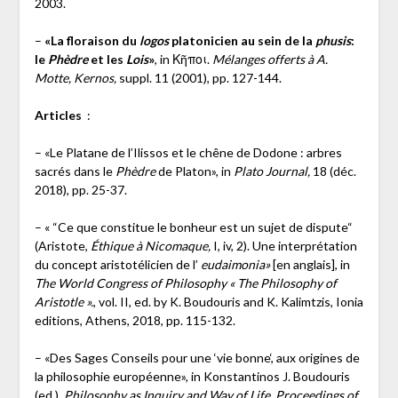
2003.
–
«La floraison du
logos
platonicien au sein de la
phusis
:
le
Phèdre
et les
Lois
»
, in Κῆποι.
Mélanges offerts à A.
Motte, Kernos,
suppl. 11 (2001), pp. 127-144.
Articles
:
– «Le Platane de l’Ilissos et le chêne de Dodone : arbres
sacrés dans le
Phèdre
de Platon», in
Plato Journal,
18 (déc.
2018), pp. 25-37.
– « “Ce que constitue le bonheur est un sujet de dispute“
(Aristote,
Éthique à Nicomaque,
I, iv, 2). Une interprétation
du concept aristotélicien de l’
eudaimonia»
[en anglais], in
The World Congress of Philosophy « The Philosophy of
Aristotle ».
, vol. II, ed. by K. Boudouris and K. Kalimtzis, Ionia
editions, Athens, 2018, pp. 115-132.
– «Des Sages Conseils pour une ‘vie bonne‘, aux origines de
la philosophie européenne», in Konstantinos J. Boudouris
(ed.),
Philosophy as Inquiry and Way of Life, Proceedings of